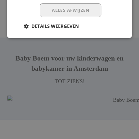
en laten je alles zien en natuurlijk ook zelf
uitproberen. Want zo’n testrit met een kinderwagen
ALLES AFWIJZEN
kan heel verhelderend zijn.
DETAILS WEERGEVEN
Baby Boem voor uw kinderwagen en
babykamer in Amsterdam
TOT ZIENS!