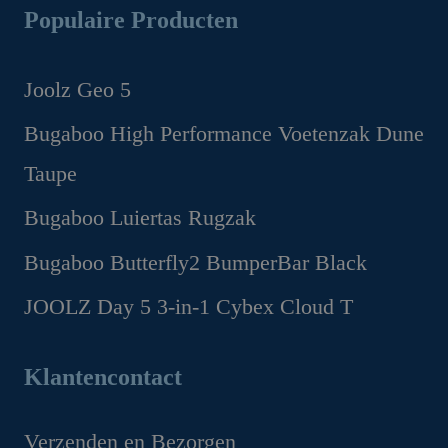
Populaire Producten
Joolz Geo 5
Oorspronkelijke
Huidige
Bugaboo High Performance Voetenzak Dune
prijs
prijs
Taupe
was:
is:
€1,299.00.
€1,169.00.
Oorspronkelijke
Huidige
Bugaboo Luiertas Rugzak
prijs
prijs
Oorspronkelijke
Huidige
Bugaboo Butterfly2 BumperBar Black
was:
is:
prijs
prijs
€199.95.
€149.95.
Oorspronkelijke
Huidige
JOOLZ Day 5 3-in-1 Cybex Cloud T
was:
is:
prijs
prijs
€159.95.
€99.95.
Oorspronkelijke
Huidige
was:
is:
prijs
prijs
Klantencontact
€49.95.
€44.95.
was:
is:
€1,629.00.
€1,349.00.
Verzenden en Bezorgen