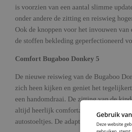
is voorzien van een aantal slimme updat
onder andere de zitting en reiswieg hoge
Ook de knoppen voor het invouwen van de
de stoffen bekleding geperfectioneerd voo
Comfort Bugaboo Donkey 5
De nieuwe reiswieg van de Bugaboo Donke
zich heen kijken en geniet het tegelijkert
een handomdraai. De zitting van de kind
altijd heerlijk comfortabel. De kinderw
Gebruik van
autostoeltjes. De adapter die je hiervoor
Deze website geb
gebruiken, stemt