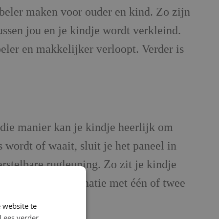
beler maken voor ouder en kind. Zo zijn
ussen jou en je kindje wordt verkleind.
ler en makkelijker verloopt. Verder is
ie manier kan je kindje heerlijk om
 wordt of waait, sluit je het paneel in
stelbare rugleuning. Zo zit je kindje
kt worden in combinatie met één of twee
 website te
Lees verder