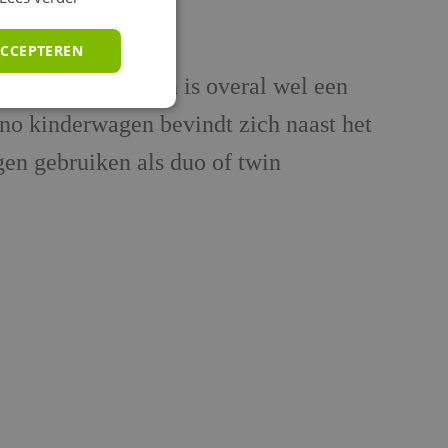
ACCEPTEREN
ergmogelijkheden is overal wel een
ono kinderwagen bevindt zich naast het
en gebruiken als duo of twin