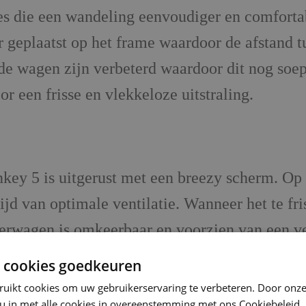
es die een wandeling eenvoudiger en comforta
r geplaatst op het frame waardoor de afstand t
 wagen zijn verbeterd waardoor dit nog soepe
r een frisse en vlekkeloze uitstraling.
y 5 is uitgerust met een breezy scherm. Op d
ijd van optimale ventilatie. Wanneer het te fris
erwagen is omkeerbaar en voorzien van een ver
agen is eenvoudig in te klappen en kan gebrui
 cookies goedkeuren
 nodig hebt wordt apart verkocht.
ruikt cookies om uw gebruikerservaring te verbeteren. Door onze
 u in met alle cookies in overeenstemming met ons Cookiebeleid.