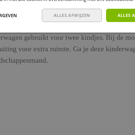
ERGEVEN
ALLES AFWIJZEN
ALLES 
veel boodschappen kwijt. Dankzij de vele opb
derwagen gebruikt voor twee kindjes. Bij de m
iting voor extra ruimte. Ga je deze kinderwag
oodschappenmand.