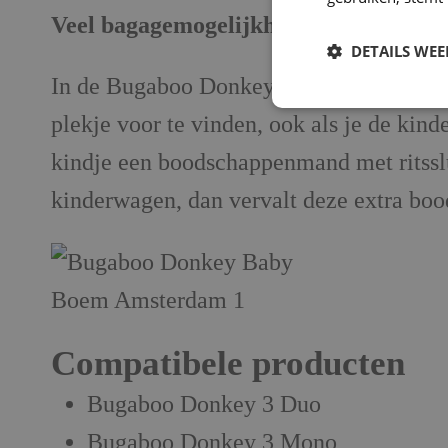
Veel bagagemogelijkheden
DETAILS WE
In de Bugaboo Donkey 5 kun je extreem 
plekje voor te vinden, ook als je de kin
kindje een boodschappenmand met ritsslu
kinderwagen, dan vervalt deze extra b
Compatibele producten
Bugaboo Donkey 3 Duo
Bugaboo Donkey 3 Mono