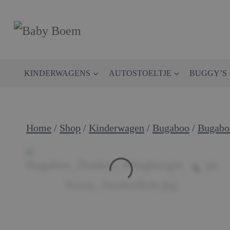
Doorgaan
naar
inhoud
KINDERWAGENS
AUTOSTOELTJE
BUGGY’S
Home
/
Shop
/
Kinderwagen
/
Bugaboo
/
Bugabo