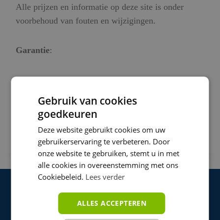
Alle prijzen en informatie op deze site is onder
voorbehoud van fouten en wijzigingen.
Garantie
:
Alle garantie loopt via de winkel, het artikel mag
dan teruggebracht of verstuurd worden naar de
Gebruik van cookies
winkel.
goedkeuren
Na reparatie kunt u het artikel weer ophalen in onze
Deze website gebruikt cookies om uw
winkel aan de Ten Katestraat 34 in Amsterdam.
gebruikerservaring te verbeteren. Door
onze website te gebruiken, stemt u in met
alle cookies in overeenstemming met ons
Cookiebeleid.
Lees verder
ALLES ACCEPTEREN
Populaire Producten