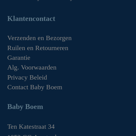
prijs
prijs
€159.95.
€99.95.
Oorspronkelijke
Huidige
was:
is:
prijs
prijs
Klantencontact
€49.95.
€44.95.
was:
is:
€1,629.00.
€1,349.00.
Verzenden en Bezorgen
Ruilen en Retourneren
Garantie
Alg. Voorwaarden
Privacy Beleid
Contact Baby Boem
Baby Boem
Ten Katestraat 34