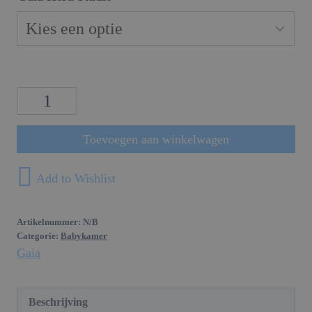
Gaia
Baby
Hera
Toevoegen aan winkelwagen
Ledikant
'Studio
Add to Wishlist
Edit'
aantal
Artikelnummer:
N/B
Categorie:
Babykamer
Gaia
Beschrijving