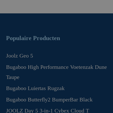
Populaire Producten
Joolz Geo 5
Oorspronkelijke
Huidige
Bugaboo High Performance Voetenzak Dune
prijs
prijs
Taupe
was:
is:
€1,299.00.
€1,169.00.
Oorspronkelijke
Huidige
Bugaboo Luiertas Rugzak
prijs
prijs
Oorspronkelijke
Huidige
Bugaboo Butterfly2 BumperBar Black
was:
is:
prijs
prijs
€199.95.
€149.95.
Oorspronkelijke
Huidige
JOOLZ Day 5 3-in-1 Cybex Cloud T
was:
is: