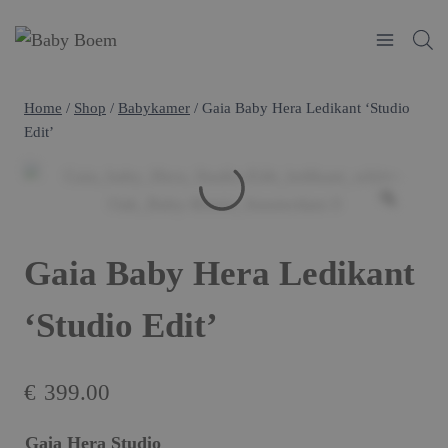
Doorgaan
naar
inhoud
Home
/
Shop
/
Babykamer
/
Gaia Baby Hera Ledikant ‘Studio
Edit’
Gaia Baby Hera Ledikant
‘Studio Edit’
€
399.00
Gaia Hera Studio