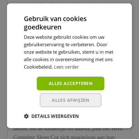
naar zelfstandig slapen, bouw je peuterbed
om tot een eerste bed, geschikt voor kinderen
Gebruik van cookies
tot 5 jaar.
goedkeuren
Deze website gebruikt cookies om uw
ALS HET LEVEN ZICH
gebruikerservaring te verbeteren. Door
ONTVOUWT, OOK GAIA BABY
onze website te gebruiken, stemt u in met
alle cookies in overeenstemming met ons
Markeer het begin van de reis van je baby met
Cookiebeleid.
Lees verder
een prachtig echt houten babybedje. Het Gaia
Hera babybed maakt deel uit van een tijdloze,
ALLES ACCEPTEREN
erfstukcollectie en is ontworpen om met je gezin
te leven en te groeien, tijdens al je meest
ALLES AFWIJZEN
waardevolle momenten.
DETAILS WEERGEVEN
Vanaf het moment dat je je kleintje mee naar huis
neemt, tot de kindertijd en daarna, past het Hera
Complete Sleep Cot zich moeiteloos aan hun