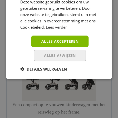
en een ademend matras garanderen comfort vanaf
Deze website gebruikt cookies om uw
gebruikerservaring te verbeteren. Door
de eerste dag. Dankzij de hogere positie van de
onze website te gebruiken, stemt u in met
reiswieg bent u dichter bij uw pasgeborene voor
alle cookies in overeenstemming met ons
intieme momenten.
Cookiebeleid.
Lees verder
ALLES ACCEPTEREN
ALLES AFWIJZEN
DETAILS WEERGEVEN
Een compact op te vouwen kinderwagen met het
reiswieg op het frame.