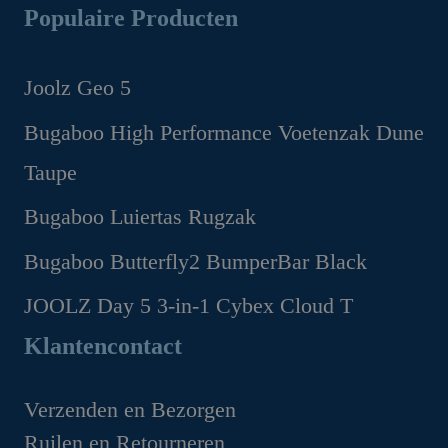
Populaire Producten
Joolz Geo 5
Oorspronkelijke
Huidige
Bugaboo High Performance Voetenzak Dune
prijs
prijs
Taupe
was:
is:
€1,299.00.
€1,169.00.
Oorspronkelijke
Huidige
Bugaboo Luiertas Rugzak
prijs
prijs
Oorspronkelijke
Huidige
Bugaboo Butterfly2 BumperBar Black
was:
is:
prijs
prijs
€199.95.
€149.95.
Oorspronkelijke
Huidige
JOOLZ Day 5 3-in-1 Cybex Cloud T
was:
is:
prijs
prijs
€159.95.
€99.95.
Oorspronkelijke
Huidige
Klantencontact
was:
is:
prijs
prijs
€49.95.
€44.95.
was:
is:
Verzenden en Bezorgen
€1,629.00.
€1,349.00.
Ruilen en Retourneren