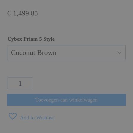
€
1,499.85
Cybex Priam 5 Style
Cybex
Priam
5
Toevoegen aan winkelwagen
Style
Rosegold
Add to Wishlist
Frame
aantal