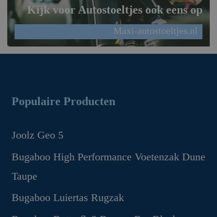
Kijk voor Autostoeltjes ook eens op
Maxi-autostoeltjes.nl
Populaire Producten
Joolz Geo 5
Oorspronkelijke
Huidige
Bugaboo High Performance Voetenzak Dune
prijs
prijs
Taupe
was:
is:
€1,299.00.
€1,169.00.
Oorspronkelijke
Huidige
Bugaboo Luiertas Rugzak
prijs
prijs
Oorspronkelijke
Huidige