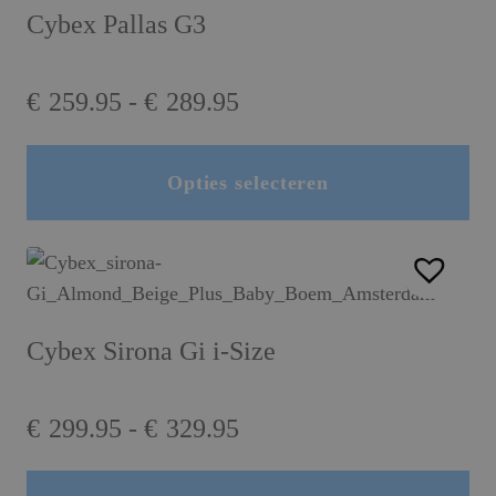
Cybex Pallas G3
Prijsklasse:
€
259.95
-
€
289.95
€259.95
tot
Opties selecteren
Dit product heeft meerdere variaties. Deze optie kan gekozen worden op de productpagina
€289.95
Cybex Sirona Gi i-Size
Prijsklasse:
€
299.95
-
€
329.95
€299.95