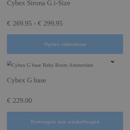
Cybex Sirona G i-Size
Prijsklasse:
€
269.95
-
€
299.95
€269.95
tot
Opties selecteren
Dit product heeft meerdere variaties. Deze optie kan gekozen worden op de productpagina
€299.95
Cybex G base
€
229.00
Toevoegen aan winkelwagen