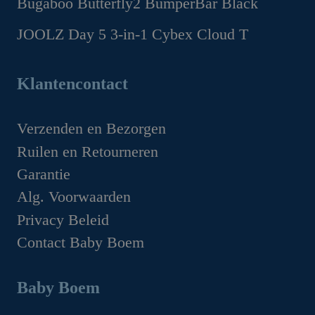
Bugaboo Butterfly2 BumperBar Black
was:
is:
prijs
prijs
€199.95.
€149.95.
Oorspronkelijke
Huidige
JOOLZ Day 5 3-in-1 Cybex Cloud T
was:
is:
prijs
prijs
€159.95.
€99.95.
Oorspronkelijke
Huidige
was:
is:
prijs
prijs
Klantencontact
€49.95.
€44.95.
was:
is:
€1,629.00.
€1,349.00.
Verzenden en Bezorgen
Ruilen en Retourneren
Garantie
Alg. Voorwaarden
Privacy Beleid
Contact Baby Boem
Baby Boem