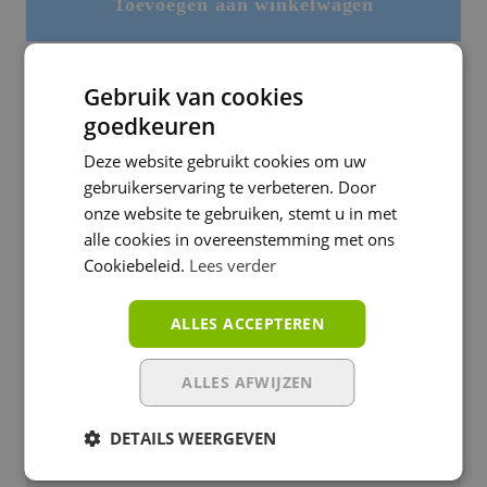
Toevoegen aan winkelwagen
Gebruik van cookies
Peuter autostoel
goedkeuren
Deze website gebruikt cookies om uw
Voor uw peuter autostoel in Amsterdam
gebruikerservaring te verbeteren. Door
slaagt u altijd bij Baby Boem Amsterdam!
onze website te gebruiken, stemt u in met
alle cookies in overeenstemming met ons
Op zoek naar de perfecte autostoel,
Cookiebeleid.
Lees verder
autostoeltjes of autostoelen voor uw kind?
Dan ben je bij Baby Boem in Amsterdam
ALLES ACCEPTEREN
aan het juiste adres! Alle topmerken zoals
Maxi Cosi autostoeltje, Cybex autostoeltje
ALLES AFWIJZEN
en Bugaboo autostoeltje nieuw uit voorraad
DETAILS WEERGEVEN
leverbaar. En alle autostoeltjes voor de
scherpste prijzen!