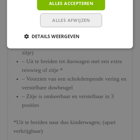
ALLES ACCEPTEREN
Eigenschappen
– Geschikt voor kinderen van geboorte tot 15
ALLES AFWIJZEN
kg
– Wordt geleverd inclusief reiswieg
DETAILS WEERGEVEN
– Eenvoudig in te klappen (met en zonder
zitje)
– Uit te breiden tot duowagen met een extra
reiswieg of zitje *
– Voorzien van een schokdempende vering en
verstelbare duwbeugel
– Zitje is omkeerbaar en verstelbaar in 3
posities
*Uit te breiden naar duo kinderwagen; (apart
verkrijgbaar)