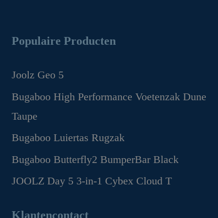
Populaire Producten
Joolz Geo 5
Oorspronkelijke
Huidige
Bugaboo High Performance Voetenzak Dune
prijs
prijs
Taupe
was:
is:
€1,299.00.
€1,169.00.
Oorspronkelijke
Huidige
Bugaboo Luiertas Rugzak
prijs
prijs
Oorspronkelijke
Huidige
Bugaboo Butterfly2 BumperBar Black
was:
is:
prijs
prijs
€199.95.
€149.95.
Oorspronkelijke
Huidige
JOOLZ Day 5 3-in-1 Cybex Cloud T
was:
is:
prijs
prijs
€159.95.
€99.95.
Oorspronkelijke
Huidige
was:
is:
prijs
prijs
Klantencontact
€49.95.
€44.95.