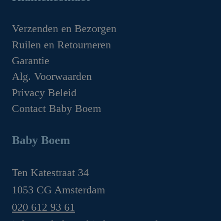
was:
is:
€1,629.00.
€1,349.00.
Verzenden en Bezorgen
Ruilen en Retourneren
Garantie
Alg. Voorwaarden
Privacy Beleid
Contact Baby Boem
Baby Boem
Ten Katestraat 34
1053 CG Amsterdam
020 612 93 61