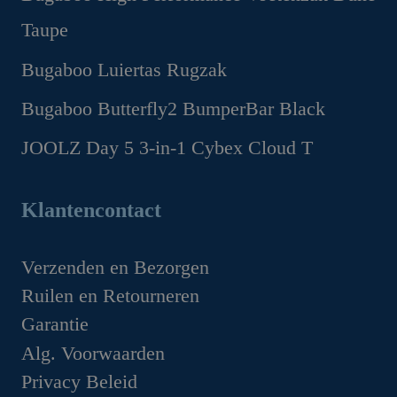
prijs
prijs
Taupe
was:
is:
€1,299.00.
€1,169.00.
Oorspronkelijke
Huidige
Bugaboo Luiertas Rugzak
prijs
prijs
Oorspronkelijke
Huidige
Bugaboo Butterfly2 BumperBar Black
was:
is:
prijs
prijs
€199.95.
€149.95.
Oorspronkelijke
Huidige
JOOLZ Day 5 3-in-1 Cybex Cloud T
was:
is:
prijs
prijs
€159.95.
€99.95.
Oorspronkelijke
Huidige
was:
is:
prijs
prijs
Klantencontact
€49.95.
€44.95.
was:
is:
€1,629.00.
€1,349.00.
Verzenden en Bezorgen
Ruilen en Retourneren
Garantie
Alg. Voorwaarden
Privacy Beleid