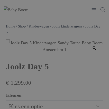
Doorgaan
naar
inhoud
Home
/
Shop
/
Kinderwagen
/
Joolz kinderwagens
/
Joolz Day
5
Joolz Day 5
€
1,299.00
Kleuren