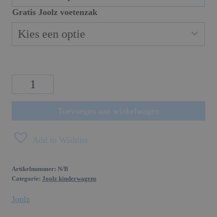
Gratis Joolz voetenzak
Joolz
Day
5
Toevoegen aan winkelwagen
aantal
Add to Wishlist
Artikelnummer:
N/B
Categorie:
Joolz kinderwagens
Joolz