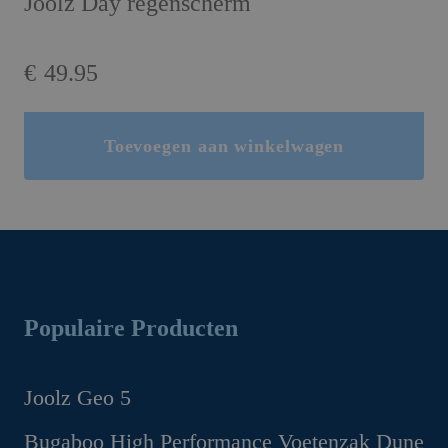
Joolz Day regenscherm
€
49.95
Toevoegen aan winkelwagen
Populaire Producten
Joolz Geo 5
Oorspronkelijke
Huidige
Bugaboo High Performance Voetenzak Dune