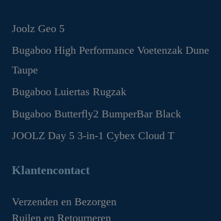
Joolz Geo 5
Oorspronkelijke
Huidige
Bugaboo High Performance Voetenzak Dune
prijs
prijs
Taupe
was:
is:
€1,299.00.
€1,169.00.
Oorspronkelijke
Huidige
Bugaboo Luiertas Rugzak
prijs
prijs
Oorspronkelijke
Huidige
Bugaboo Butterfly2 BumperBar Black
was:
is:
prijs
prijs
€199.95.
€149.95.
Oorspronkelijke
Huidige
JOOLZ Day 5 3-in-1 Cybex Cloud T
was:
is:
prijs
prijs
€159.95.
€99.95.
Oorspronkelijke
Huidige
was:
is:
prijs
prijs
Klantencontact
€49.95.
€44.95.
was:
is:
€1,629.00.
€1,349.00.
Verzenden en Bezorgen
Ruilen en Retourneren