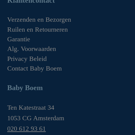
Klantencontact
€49.95.
€44.95.
was:
is:
€1,629.00.
€1,349.00.
Verzenden en Bezorgen
Ruilen en Retourneren
Garantie
Alg. Voorwaarden
Privacy Beleid
Contact Baby Boem
Baby Boem
Ten Katestraat 34
1053 CG Amsterdam
020 612 93 61