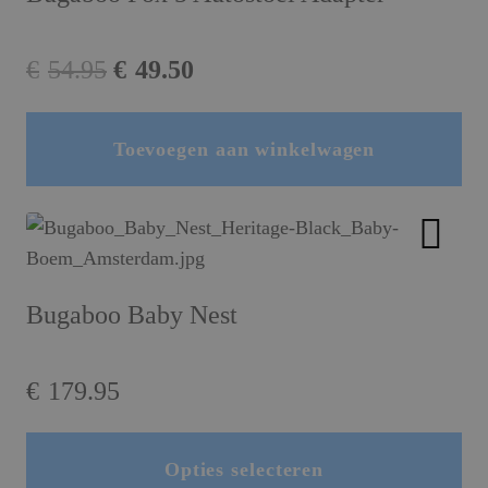
Oorspronkelijke
Huidige
€
54.95
€
49.50
prijs
prijs
was:
is:
Toevoegen aan winkelwagen
€54.95.
€49.50.
Bugaboo Baby Nest
€
179.95
Opties selecteren