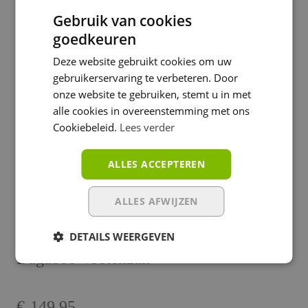
Gebruik van cookies
goedkeuren
Bugaboo High Performance Voetenzak
Deze website gebruikt cookies om uw
Dune Taupe
gebruikerservaring te verbeteren. Door
onze website te gebruiken, stemt u in met
Oorspronkelijke
Huidige
€
199.95
€
149.95
alle cookies in overeenstemming met ons
Cookiebeleid.
Lees verder
prijs
prijs
was:
is:
Toevoegen aan winkelwagen
ALLES ACCEPTEREN
€199.95.
€149.95.
ALLES AFWIJZEN
DETAILS WEERGEVEN
Bugaboo Voetenzak
€
149.95