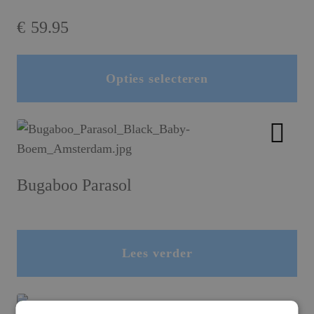
€
59.95
Opties selecteren
Dit product heeft meerdere variaties. Deze optie kan gekozen worden op de productpagina
Bugaboo Parasol
Lees verder