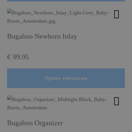
€159.95.
€99.95.
Bugaboo Newborn Inlay
€
99.95
Opties selecteren
Dit product heeft meerdere variaties. Deze optie kan gekozen worden op de productpagina
Bugaboo Organizer