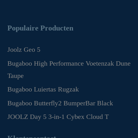
Populaire Producten
Joolz Geo 5
Oorspronkelijke
Huidige
Bugaboo High Performance Voetenzak Dune
prijs
prijs
Taupe
was:
is:
€1,299.00.
€1,169.00.
Oorspronkelijke
Huidige
Bugaboo Luiertas Rugzak
prijs
prijs
Oorspronkelijke
Huidige
Bugaboo Butterfly2 BumperBar Black
was:
is:
prijs
prijs
€199.95.
€149.95.
Oorspronkelijke
Huidige
JOOLZ Day 5 3-in-1 Cybex Cloud T
was:
is:
prijs
prijs
€159.95.
€99.95.
Oorspronkelijke
Huidige
was:
is:
prijs
prijs