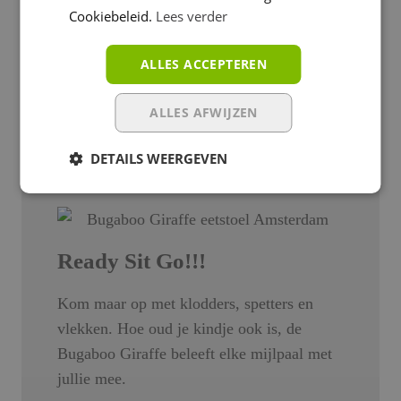
Cookiebeleid.
Lees verder
Een stoel voor de toekomst van je kindje —
en de wereld
ALLES ACCEPTEREN
Bewuste keuzes maken zit in ons DNA.
Daarom is de Giraffe gemaakt van 100%
ALLES AFWIJZEN
duurzaam gewonnen materialen.
DETAILS WEERGEVEN
Bugaboo Push to Zero
Ready Sit Go!!!
Kom maar op met klodders, spetters en
vlekken. Hoe oud je kindje ook is, de
Bugaboo Giraffe beleeft elke mijlpaal met
jullie mee.