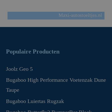
Kijk voor Autostoeltjes ook eens op
Maxi-autostoeltjes.nl
Populaire Producten
Joolz Geo 5
Oorspronkelijke
Huidige
Bugaboo High Performance Voetenzak Dune
prijs
prijs
Taupe
was:
is:
€1,299.00.
€1,169.00.
Oorspronkelijke
Huidige
Bugaboo Luiertas Rugzak
prijs
prijs
Oorspronkelijke
Huidige