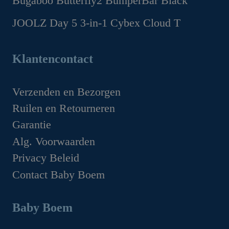
Bugaboo Butterfly2 BumperBar Black
was:
is:
prijs
prijs
€199.95.
€149.95.
Oorspronkelijke
Huidige
JOOLZ Day 5 3-in-1 Cybex Cloud T
was:
is:
prijs
prijs
€159.95.
€99.95.
Oorspronkelijke
Huidige
was:
is:
prijs
prijs
Klantencontact
€49.95.
€44.95.
was:
is:
€1,629.00.
€1,349.00.
Verzenden en Bezorgen
Ruilen en Retourneren
Garantie
Alg. Voorwaarden
Privacy Beleid
Contact Baby Boem
Baby Boem