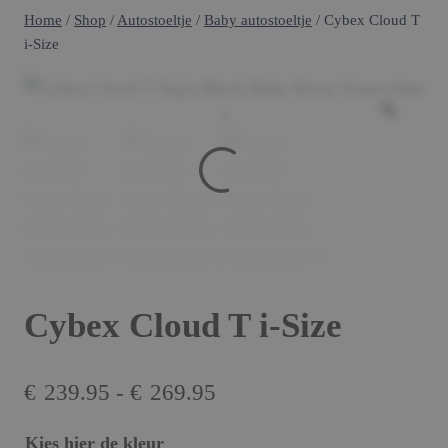
Home
/
Shop
/
Autostoeltje
/
Baby autostoeltje
/
Cybex Cloud T
i-Size
Cybex Cloud T i-Size
Prijsklasse:
€
239.95
-
€
269.95
€239.95
Kies hier de kleur