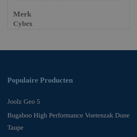
Merk
Cybex
Populaire Producten
Joolz Geo 5
Oorspronkelijke
Huidige
Bugaboo High Performance Voetenzak Dune
prijs
prijs
Taupe
was:
is: