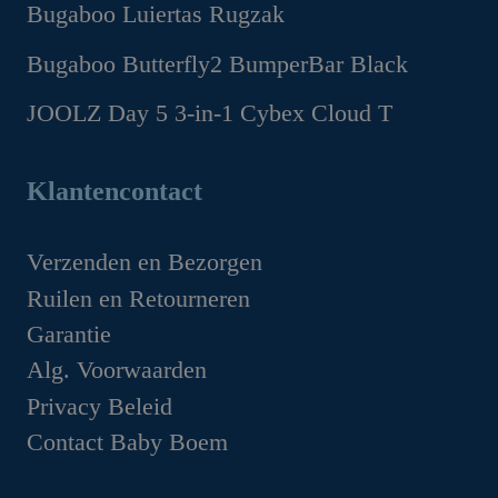
€1,299.00.
€1,169.00.
Oorspronkelijke
Huidige
Bugaboo Luiertas Rugzak
prijs
prijs
Oorspronkelijke
Huidige
Bugaboo Butterfly2 BumperBar Black
was:
is:
prijs
prijs
€199.95.
€149.95.
Oorspronkelijke
Huidige
JOOLZ Day 5 3-in-1 Cybex Cloud T
was:
is:
prijs
prijs
€159.95.
€99.95.
Oorspronkelijke
Huidige
was:
is:
prijs
prijs
Klantencontact
€49.95.
€44.95.
was:
is:
€1,629.00.
€1,349.00.
Verzenden en Bezorgen
Ruilen en Retourneren
Garantie
Alg. Voorwaarden
Privacy Beleid
Contact Baby Boem