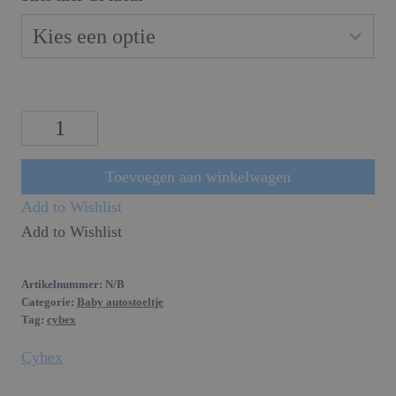
tot
€269.95
Cybex
Cloud
T
Toevoegen aan winkelwagen
i-
Add to Wishlist
Size
Add to Wishlist
aantal
Artikelnummer:
N/B
Categorie:
Baby autostoeltje
Tag:
cybex
Cybex