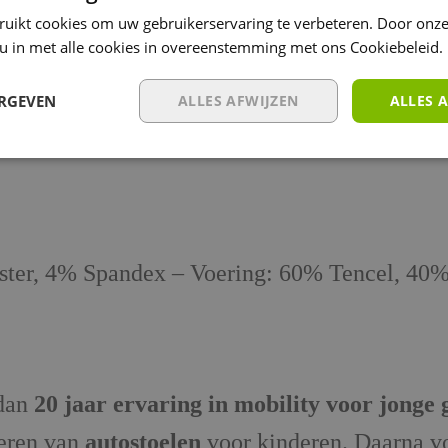
ooid worden voor meer ruimte en een breder z
ruikt cookies om uw gebruikerservaring te verbeteren. Door onze
a comfort, past zich aan het lichaam van de ba
 u in met alle cookies in overeenstemming met ons Cookiebeleid.
gheidssluiting en handig opbergvakje aan de b
ERGEVEN
ALLES AFWIJZEN
ALLES 
ester, 4% Spandex – Voering: 60% Tencel, 40
 dan
20 jaar ervaring in mobility voor jonge 
ceren van
autostoelen
voor kinderen. Daarna v