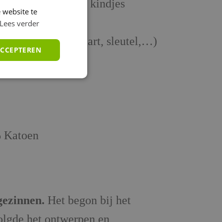
icht voor grotere kindjes
 website te
by aan
Lees verder
innenkant (bankkaart, sleutel,…)
ACCEPTEREN
% Katoen
gezinnen.
Het begon bij het
olgde het ontwerpen en