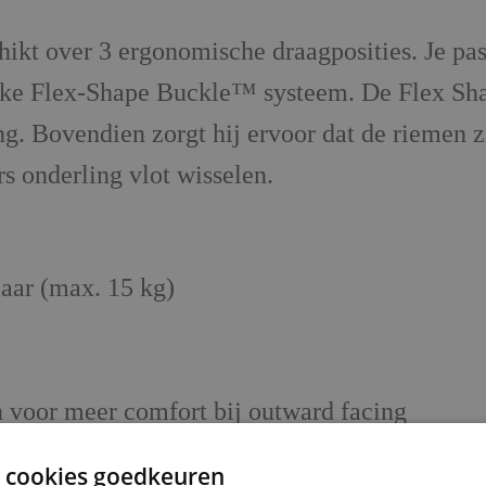
kt over 3 ergonomische draagposities. Je pas
jke Flex-Shape Buckle™ systeem. De Flex Shape
g. Bovendien zorgt hij ervoor dat de riemen 
 onderling vlot wisselen.
jaar (max. 15 kg)
e
 voor meer comfort bij outward facing
afneembare Comfort Pads (riemen kunnen ook
 cookies goedkeuren