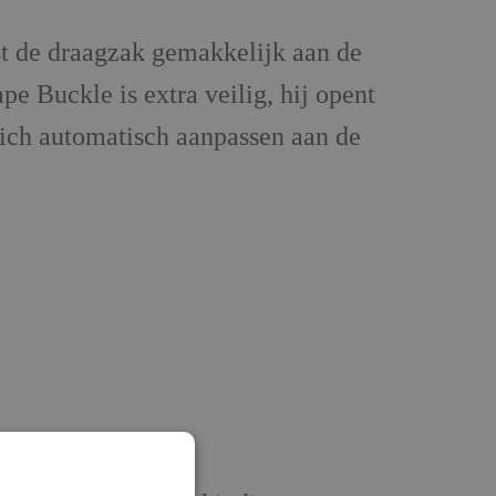
t de draagzak gemakkelijk aan de
 Buckle is extra veilig, hij opent
zich automatisch aanpassen aan de
 gekruist worden)