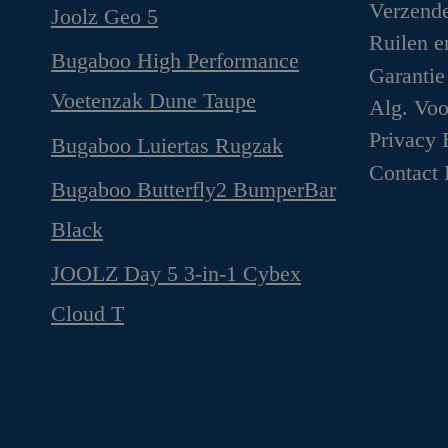
Oorspronkelijke
Huidige
Verzend
Joolz Geo 5
prijs
prijs
Ruilen e
Bugaboo High Performance
was:
is:
Garantie
€1,299.00.
€1,169.00.
Oorspronkelijke
Huidige
Voetenzak Dune Taupe
Alg. Vo
prijs
prijs
Oorspronkelijke
Huidige
Privacy 
Bugaboo Luiertas Rugzak
was:
is:
prijs
prijs
Contact
€199.95.
€149.95.
Bugaboo Butterfly2 BumperBar
was:
is:
€159.95.
€99.95.
Oorspronkelijke
Huidige
Black
prijs
prijs
JOOLZ Day 5 3-in-1 Cybex
was:
is:
€49.95.
€44.95.
Oorspronkelijke
Huidige
Cloud T
prijs
prijs
was:
is:
€1,629.00.
€1,349.00.