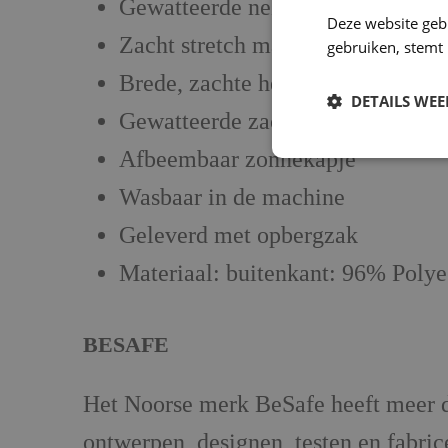
Gewatteerde neksteun, kan omgepl
Deze website geb
Zacht stretch materiaal voor extr
gebruiken, stemt
Brede, zachte heupriem met veili
DETAILS WE
Gewatteerde zachten ritsen
Afbeembaar zonnekapje
Wasbaar in de machine
Geleverd met opbergzak
Materiaal: buitenkant: 96% Poly
BESAFE
Het Noorse merk BeSafe heeft meer
ontwerpen, designen, testen en fabri