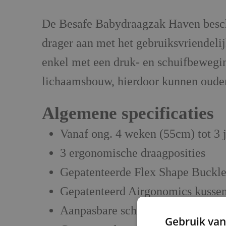
De Besafe Babydraagzak Haven beschi
drager aan met het gebruiksvriendeli
enkel met een druk- en schuifbewegin
lichaamsbouw, hierdoor kunnen ouders
Algemene specificaties
Vanaf ong. 4 weken (55cm) tot 3 
3 ergonomische draagposities
Gepatenteerde Flex Shape Buckl
Gepatenteerd Airgonomics kussen
Aanpasbare schouderriemen met 
Gebruik van