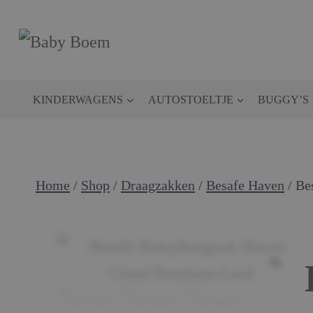
Doorgaan
naar
inhoud
KINDERWAGENS
AUTOSTOELTJE
BUGGY’S
Home
/
Shop
/
Draagzakken
/
Besafe Haven
/
Be