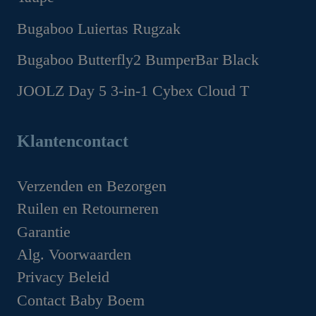
was:
is:
€1,299.00.
€1,169.00.
Oorspronkelijke
Huidige
Bugaboo Luiertas Rugzak
prijs
prijs
Oorspronkelijke
Huidige
Bugaboo Butterfly2 BumperBar Black
was:
is:
prijs
prijs
€199.95.
€149.95.
Oorspronkelijke
Huidige
JOOLZ Day 5 3-in-1 Cybex Cloud T
was:
is:
prijs
prijs
€159.95.
€99.95.
Oorspronkelijke
Huidige
was:
is:
prijs
prijs
Klantencontact
€49.95.
€44.95.
was:
is:
€1,629.00.
€1,349.00.
Verzenden en Bezorgen
Ruilen en Retourneren
Garantie
Alg. Voorwaarden
Privacy Beleid
Contact Baby Boem