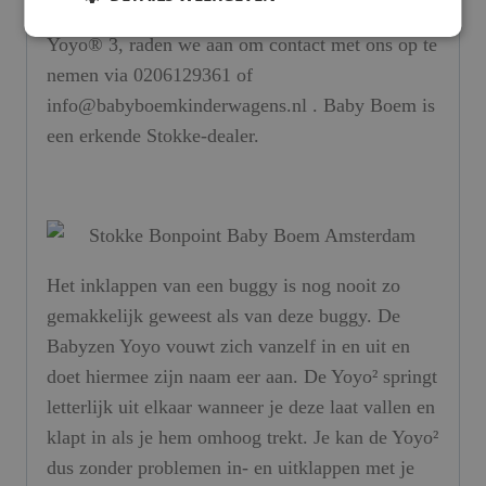
informatie en beschikbaarheid van de Stokke®
Yoyo® 3, raden we aan om contact met ons op te
nemen via 0206129361 of
info@babyboemkinderwagens.nl . Baby Boem is
een erkende Stokke-dealer.
Het inklappen van een buggy is nog nooit zo
gemakkelijk geweest als van deze buggy. De
Babyzen Yoyo vouwt zich vanzelf in en uit en
doet hiermee zijn naam eer aan. De Yoyo² springt
letterlijk uit elkaar wanneer je deze laat vallen en
klapt in als je hem omhoog trekt. Je kan de Yoyo²
dus zonder problemen in- en uitklappen met je