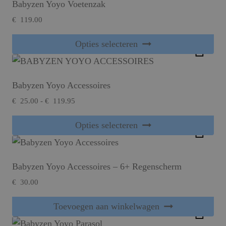
Babyzen Yoyo Voetenzak
€
119.00
Dit product heeft meerdere variaties. Deze optie kan gekozen worden op de productpagina
Opties selecteren
Babyzen Yoyo Accessoires
Prijsklasse:
€
25.00
-
€
119.95
€25.00
Dit product heeft meerdere variaties. Deze optie kan gekozen worden op de productpagina
tot
Opties selecteren
€119.95
Babyzen Yoyo Accessoires – 6+ Regenscherm
€
30.00
Toevoegen aan winkelwagen