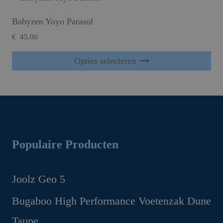
Babyzen Yoyo Parasol
€
45.00
Dit product heeft meerdere variaties. Deze optie kan gekozen worden op de productpagina
Opties selecteren
Populaire Producten
Joolz Geo 5
Oorspronkelijke
Huidige
Bugaboo High Performance Voetenzak Dune
prijs
prijs
Taupe