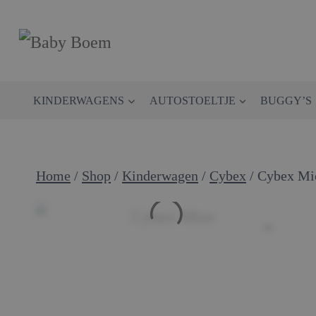
Doorgaan
naar
inhoud
KINDERWAGENS
AUTOSTOELTJE
BUGGY’S
Home
/
Shop
/
Kinderwagen
/
Cybex
/
Cybex Mi