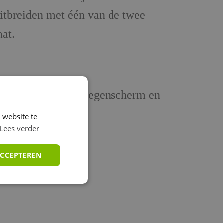
uitbreiden met één van de twee
aat.
sbeugel, reiswieg, regenscherm en
 website te
Lees verder
ACCEPTEREN