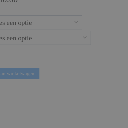
€749.00
tot
€1,090.00
aan winkelwagen