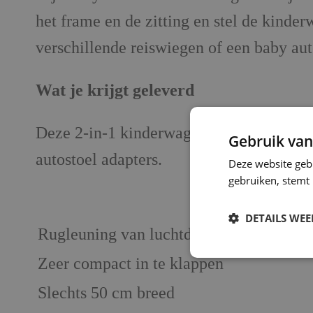
het frame en de zitting en stel de kind
verschillende reiswiegen of een baby auto
Wat je krijgt geleverd
Deze 2-in-1 kinderwagen wordt geleverd 
Gebruik van
autostoel adapters.
Deze website geb
gebruiken, stemt
DETAILS WE
Rugleuning van luchtdoorlatend mesh m
Zeer compact in te klappen
Slechts 50 cm breed