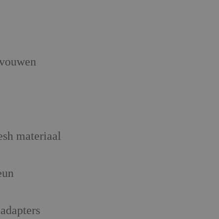
 vouwen
esh materiaal
eun
 adapters