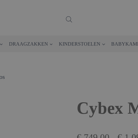
DRAAGZAKKEN
KINDERSTOELEN
BABYKAM
os
Cybex M
€
749.00
-
€
1,0