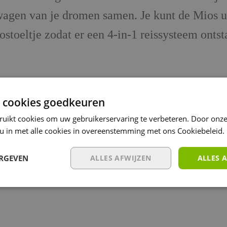
erwagen van je dromen samen. Je kunt de Mios 
stoeltje zodat er een 4-in-1 reissysteem ontst
met een frame, zitting, zonnekap, veiligheid
 cookies goedkeuren
ruikt cookies om uw gebruikerservaring te verbeteren. Door onze
 u in met alle cookies in overeenstemming met ons Cookiebeleid.
Pluspunten
ERGEVEN
ALLES AFWIJZEN
ALLES 
ateriaal