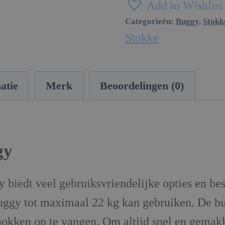
Add to Wishlist
Categorieën:
Buggy
,
Stok
Stokke
atie
Merk
Beoordelingen (0)
gy
edt veel gebruiksvriendelijke opties en besc
 buggy tot maximaal 22 kg kan gebruiken. De b
okken op te vangen. Om altijd snel en gemakk