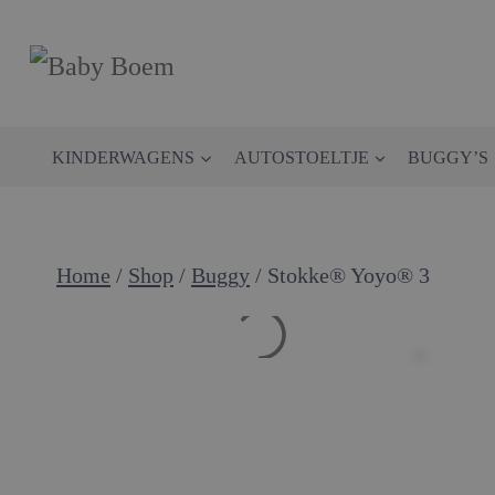
Doorgaan
naar
inhoud
KINDERWAGENS
AUTOSTOELTJE
BUGGY’S
Home
/
Shop
/
Buggy
/
Stokke® Yoyo® 3