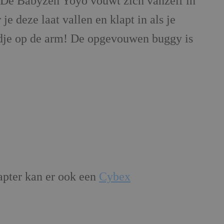
. De Babyzen Yoyo vouwt zich vanzelf in
je deze laat vallen en klapt in als je
ndje op de arm! De opgevouwen buggy is
pter kan er ook een
Cybex