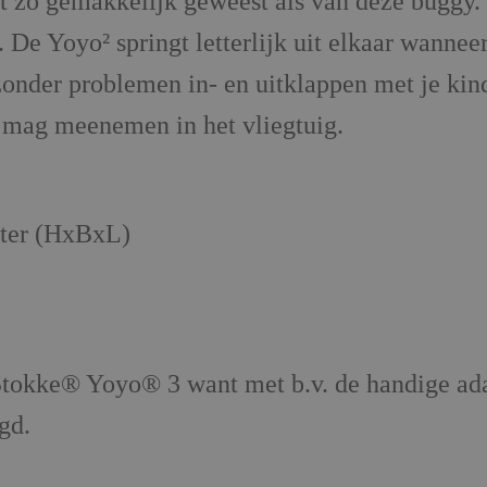
it zo gemakkelijk geweest als van deze buggy
De Yoyo² springt letterlijk uit elkaar wanneer 
zonder problemen in- en uitklappen met je ki
e mag meenemen in het vliegtuig.
eter (HxBxL)
tokke® Yoyo® 3 want met b.v. de handige ada
gd.