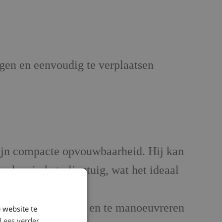
gen en eenvoudig te verplaatsen
ijn compacte opvouwbaarheid. Hij kan
 kan in het vliegtuig, wat het ideaal
akkelijk te dragen en te manoeuvreren
 website te
Lees verder