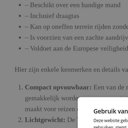
– Beschikt over een handige mand
– Inclusief draagtas
– Kan op oneffen terrein rijden zond
– Is voorzien van een zachte aandri
– Voldoet aan de Europese veilighe
Hier zijn enkele kenmerken en details 
Compact opvouwbaar:
Een van de m
gemakkelijk worden opgevouwen tot ee
maakt voor reizen en onderweg zijn.
Gebruik van
Lichtgewicht:
De Yoyo is gemaakt va
Deze website geb
gebruiken, stemt