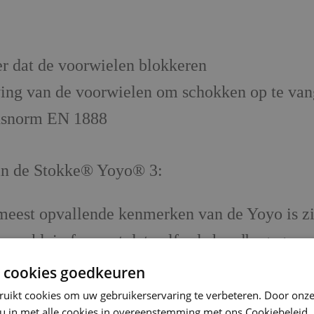
er dat de voorwielen blokkeren
jving van de voorwielen om schokken op te van
idsnorm EN 1888
van de Stokke® Yoyo® 3:
eest opvallende kenmerken van de Yoyo is z
n klein formaat dat zelfs als handbagage mee
 cookies goedkeuren
n lichtgewicht materialen, waardoor het gem
ruikt cookies om uw gebruikerservaring te verbeteren. Door onze
 u in met alle cookies in overeenstemming met ons Cookiebeleid.