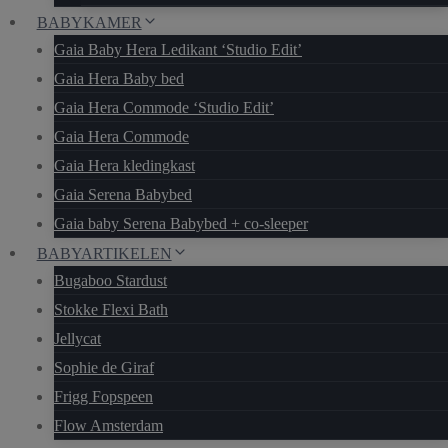
BABYKAMER
Gaia Baby Hera Ledikant ‘Studio Edit’
Gaia Hera Baby bed
Gaia Hera Commode ‘Studio Edit’
Gaia Hera Commode
Gaia Hera kledingkast
Gaia Serena Babybed
Gaia baby Serena Babybed + co-sleeper
BABYARTIKELEN
Bugaboo Stardust
Stokke Flexi Bath
Jellycat
Sophie de Giraf
Frigg Fopspeen
Flow Amsterdam