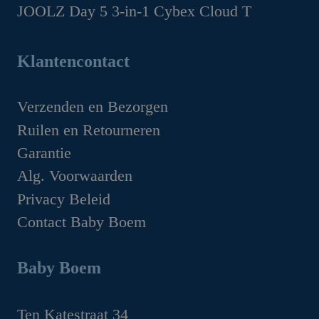
Oorspronkelijke
Huidige
JOOLZ Day 5 3-in-1 Cybex Cloud T
was:
is:
prijs
prijs
€159.95.
€99.95.
Oorspronkelijke
Huidige
was:
is:
prijs
prijs
Klantencontact
€49.95.
€44.95.
was:
is:
€1,629.00.
€1,349.00.
Verzenden en Bezorgen
Ruilen en Retourneren
Garantie
Alg. Voorwaarden
Privacy Beleid
Contact Baby Boem
Baby Boem
Ten Katestraat 34