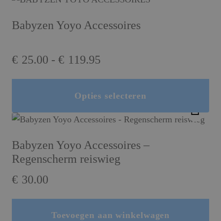
Babyzen Yoyo Accessoires
Prijsklasse:
€
25.00
-
€
119.95
€25.00
tot
Opties selecteren
Dit product heeft meerdere variaties. Deze optie kan gekozen worden op de productpagina
€119.95
Babyzen Yoyo Accessoires –
Regenscherm reiswieg
€
30.00
Toevoegen aan winkelwagen