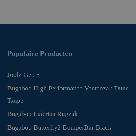
Populaire Producten
Joolz Geo 5
Oorspronkelijke
Huidige
Bugaboo High Performance Voetenzak Dune
prijs
prijs
Taupe
was:
is:
€1,299.00.
€1,169.00.
Oorspronkelijke
Huidige
Bugaboo Luiertas Rugzak
prijs
prijs
Oorspronkelijke
Huidige
Bugaboo Butterfly2 BumperBar Black
was:
is:
prijs
prijs
€199.95.
€149.95.