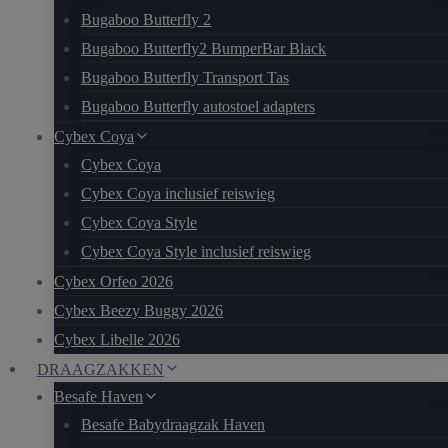
Bugaboo Butterfly 2
Bugaboo Butterfly2 BumperBar Black
Bugaboo Butterfly Transport Tas
Bugaboo Butterfly autostoel adapters
Cybex Coya
Cybex Coya
Cybex Coya inclusief reiswieg
Cybex Coya Style
Cybex Coya Style inclusief reiswieg
Cybex Orfeo 2026
Cybex Beezy Buggy 2026
Cybex Libelle 2026
DRAAGZAKKEN
Besafe Haven
Besafe Babydraagzak Haven