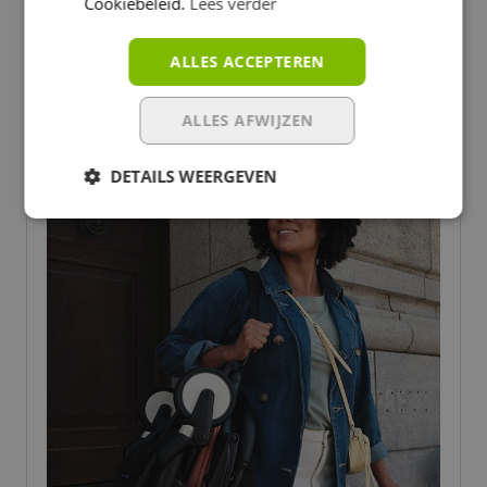
Makkelijk in en uit te klappen
Cookiebeleid.
Lees verder
Handige nieuwigheden
ALLES ACCEPTEREN
Gemaakt om lang mee te gaan
ALLES AFWIJZEN
DETAILS WEERGEVEN