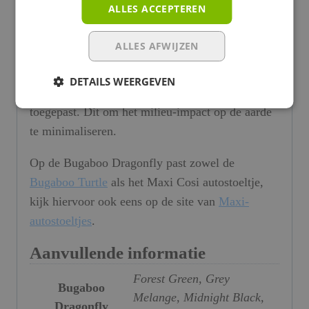
ALLES ACCEPTEREN
Bovendien zijn 100% vegetarische lederen
ALLES AFWIJZEN
handgrepen en plastic onderdelen gemaakt van
bio-plastic met dezelfde duurzaamheid. Er is een
DETAILS WEERGEVEN
milieuvriendelijke waterafstotende verwerking
toegepast. Dit om het milieu-impact op de aarde
te minimaliseren.
Op de Bugaboo Dragonfly past zowel de
Bugaboo Turtle
als het Maxi Cosi autostoeltje,
kijk hiervoor ook eens op de site van
Maxi-
autostoeltjes
.
Aanvullende informatie
Forest Green, Grey
Bugaboo
Melange, Midnight Black,
Dragonfly