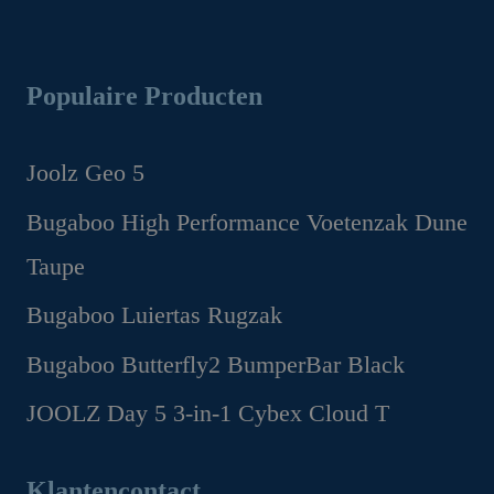
Populaire Producten
Joolz Geo 5
Oorspronkelijke
Huidige
Bugaboo High Performance Voetenzak Dune
prijs
prijs
Taupe
was:
is:
€1,299.00.
€1,169.00.
Oorspronkelijke
Huidige
Bugaboo Luiertas Rugzak
prijs
prijs
Oorspronkelijke
Huidige
Bugaboo Butterfly2 BumperBar Black
was:
is:
prijs
prijs
€199.95.
€149.95.
Oorspronkelijke
Huidige
JOOLZ Day 5 3-in-1 Cybex Cloud T
was:
is:
prijs
prijs
€159.95.
€99.95.
Oorspronkelijke
Huidige
was:
is:
prijs
prijs
Klantencontact
€49.95.
€44.95.