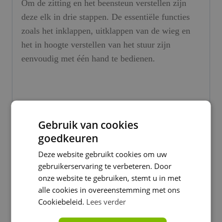
Om de zitting en het beensteun verstellen zijn
deze elk in drie stappen. De essentiële functies
zoals het inklappen, uitklappen van de wieg en
het in hoogte verstellen van het stuur zijn
eenvoudig met één hand te bedienen.
Kleuren
Gebruik van cookies
Het frame is er in zwart en grafiet. Wij hebben 7
goedkeuren
zonneluifels Midnight Black, Grey Melange,
Deze website gebruikt cookies om uw
Sunrise Red, Morning Pink, Misty White,
gebruikerservaring te verbeteren. Door
Skyline Blue, Island Coral. De 2 wiegjes en
onze website te gebruiken, stemt u in met
buggystoelen in Midnight Black en Grey
alle cookies in overeenstemming met ons
Melange. U kunt kiezen uit al deze kleuren om
Cookiebeleid.
Lees verder
een kinderwagen te hebben in de stijl die je wilt.