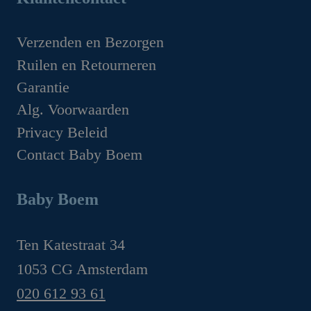
was:
is:
€1,629.00.
€1,349.00.
Verzenden en Bezorgen
Ruilen en Retourneren
Garantie
Alg. Voorwaarden
Privacy Beleid
Contact Baby Boem
Baby Boem
Ten Katestraat 34
1053 CG Amsterdam
020 612 93 61